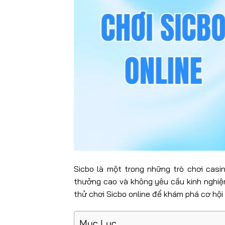
Sicbo là một trong những trò chơi casi
thưởng cao và không yêu cầu kinh nghiệ
thử chơi Sicbo online để khám phá cơ hội
Mục Lục