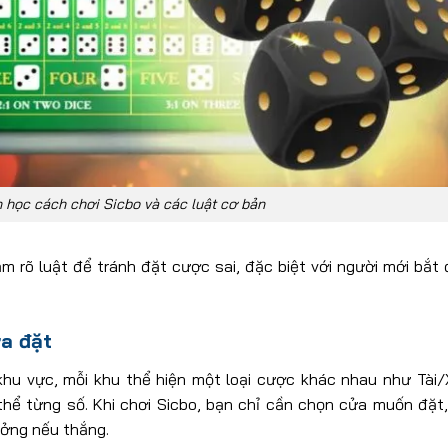
 học cách chơi Sicbo và các luật cơ bản
ắm rõ luật để tránh đặt cược sai, đặc biệt với người mới bắt
ửa đặt
hu vực, mỗi khu thể hiện một loại cược khác nhau như Tài/
thể từng số. Khi chơi Sicbo, bạn chỉ cần chọn cửa muốn đặt
ưởng nếu thắng.