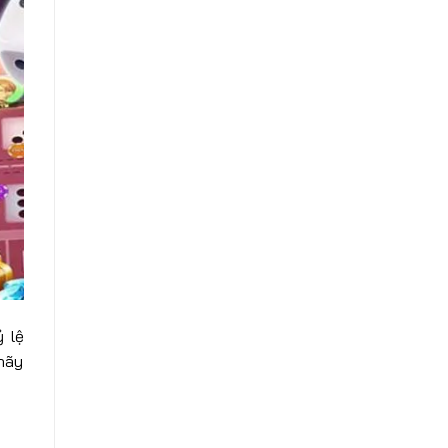
ỷ lệ
 hãy