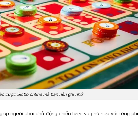
kèo cược Sicbo online mà bạn nên ghi nhớ
iúp người chơi chủ động chiến lược và phù hợp với từng ph