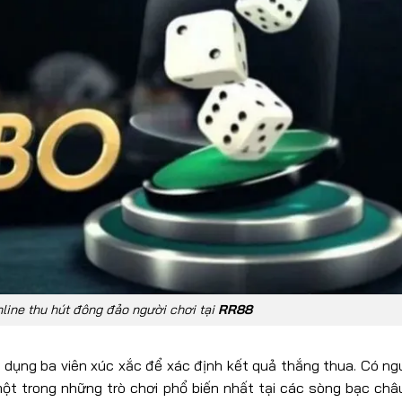
nline thu hút đông đảo người chơi tại
RR88
 sử dụng ba viên xúc xắc để xác định kết quả thắng thua. Có n
ột trong những trò chơi phổ biến nhất tại các sòng bạc châ