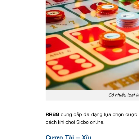
Có nhiều loại 
RR88
cung cấp đa dạng lựa chọn cược g
cách khi chơi Sicbo online.
Cược Tài – Xỉu