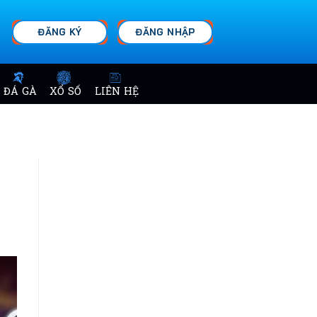
ĐĂNG KÝ
ĐĂNG NHẬP
ĐÁ GÀ
XỔ SỐ
LIÊN HỆ