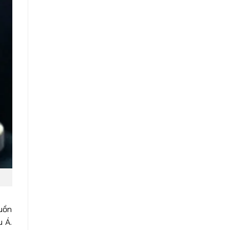
guồn
u Á.