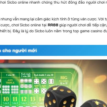
chơi Sicbo online nhanh chóng thu hút đông đảo người chơi
 nhưng vẫn mang lại cảm giác kịch tính ở từng ván cược. Với t
ược, chơi Sicbo online tại
RR88
giúp người chơi dễ tiếp cận
thiết bị. Đây là lý do Sicbo luôn nằm trong top game casino 
n cho người mới