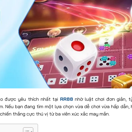
no được yêu thích nhất tại
RR88
nhờ luật chơi đơn giản, t
m. Nếu bạn đang tìm một lựa chọn vừa dễ chơi vừa hấp dẫn,
 chiến thắng cực thú vị từ ba viên xúc xắc may mắn.