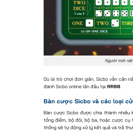
Người mới nên
Dù là trò chơi đơn giản, Sicbo vẫn cần n
đánh Sicbo online lần đầu tại
RR88
.
Bàn cược Sicbo và các loại c
Bàn cược Sicbo được chia thành nhiều k
tổng điểm, bộ đôi, bộ ba, hoặc cược cụ 
thống sẽ tự động xử lý kết quả và trả th